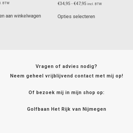
Prijsklasse:
€
34,95
-
€
47,95
l. BTW
incl. BTW
€34,95
Dit
tot
en aan winkelwagen
Opties selecteren
product
€47,95
heeft
meerdere
variaties.
Deze
optie
kan
Vragen of advies nodig?
gekozen
worden
Neem geheel vrijblijvend contact met mij op!
op
de
Of bezoek mij in mijn shop op:
productpagina
Golfbaan Het Rijk van Nijmegen