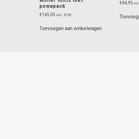
winter mitts met
€
44,95
inc
powapack
€
145,00
incl. BTW
Toevoeg
Toevoegen aan winkelwagen