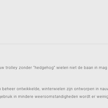
voor
electro
trolley
aantal
uw trolley zonder “hedgehog” wielen niet de baan in mag
 beheer ontwikkelde, winterwielen zijn ontworpen in n
t gebruik in mindere weersomstandigheden wordt er wein