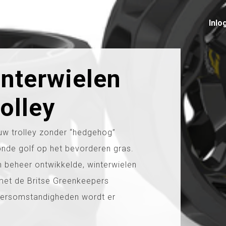
Inlo
nterwielen
rolley
 uw trolley zonder “hedgehog”
ronde golf op het bevorderen gras.
 beheer ontwikkelde, winterwielen
met de Britse Greenkeepers
weersomstandigheden wordt er