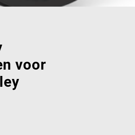
y
en voor
lley