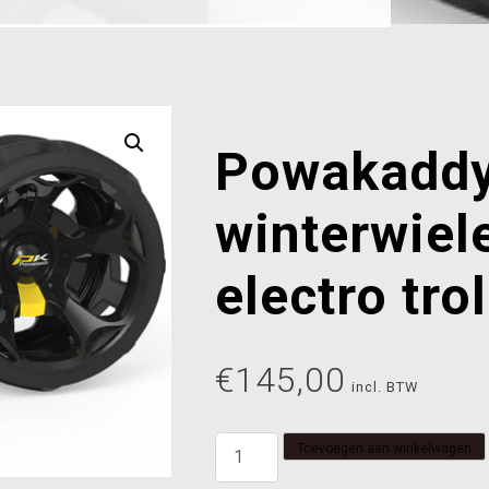
Powakadd
winterwiel
electro tro
€
145,00
incl. BTW
Powakaddy
Toevoegen aan winkelwagen
winterwielen