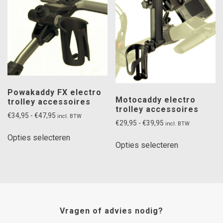
Deze
optie
kan
gekozen
worden
op
de
productpagina
Powakaddy FX electro
Motocaddy electro
trolley accessoires
trolley accessoires
Prijsklasse:
€
34,95
-
€
47,95
incl. BTW
Prijsklasse:
€
29,95
-
€
39,95
incl. BTW
€34,95
Dit
€29,95
tot
Dit
Opties selecteren
product
tot
Opties selecteren
€47,95
product
heeft
€39,95
heeft
meerdere
meerdere
variaties.
variaties.
Deze
Deze
optie
optie
Vragen of advies nodig?
kan
kan