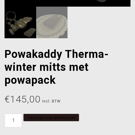
Powakaddy Therma-
winter mitts met
powapack
€
145,00
incl. BTW
Powakaddy
Toevoegen aan winkelwagen
Therma-
winter