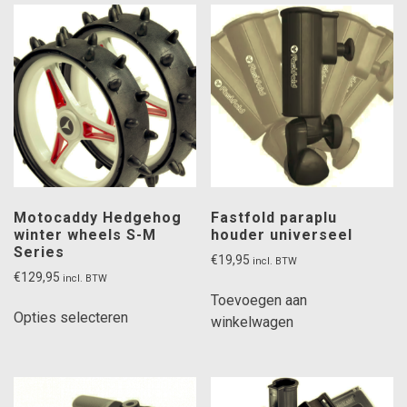
Motocaddy Hedgehog
Fastfold paraplu
winter wheels S-M
houder universeel
Series
€
19,95
incl. BTW
€
129,95
incl. BTW
Toevoegen aan
Dit
Opties selecteren
winkelwagen
product
heeft
meerdere
variaties.