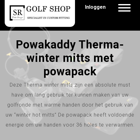
Inloggen
Powakaddy Therma-
winter mitts met
powapack
Deze Therma winter mitts zijn een absolute must
have om lang gebruik ter kunnen maken van uw
golfronde met warme handen door het gebruik van
uw “winter hot mitts” De powapack heeft voldoende
energie om uw handen voor 36 holes te verwarmen.