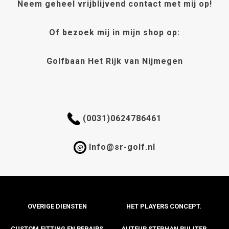
gekozen
Neem geheel vrijblijvend contact met mij op!
gekozen
worden
worden
op
Of bezoek mij in mijn shop op:
op
de
de
productpagina
productpagi
Golfbaan Het Rijk van Nijmegen
(0031)0624786461
Info@sr-golf.nl
@
OVERIGE DIENSTEN
HET PLAYERS CONCEPT.
CUSTOM FITTING EN REPAIRS
AUTEUR STEPHAN RUIJTER