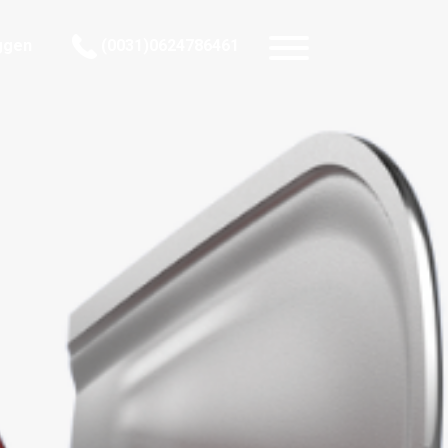
ggen
(0031)0624786461