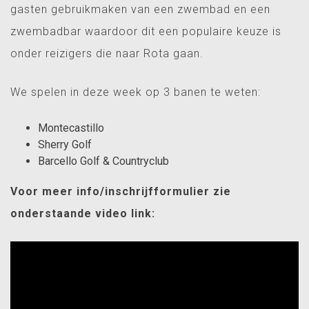
gasten gebruikmaken van een zwembad en een
zwembadbar waardoor dit een populaire keuze is
onder reizigers die naar Rota gaan.
We spelen in deze week op 3 banen te weten:
Montecastillo
Sherry Golf
Barcello Golf & Countryclub
Voor meer info/inschrijfformulier zie
onderstaande video link: