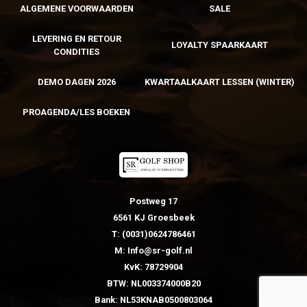
ALGEMENE VOORWAARDEN
SALE
LEVERING EN RETOUR
LOYALTY SPAARKAART
CONDITIES
DEMO DAGEN 2026
KWARTAALKAART LESSEN (WINTER)
PROAGENDA/LES BOEKEN
Postweg 17
6561 KJ Groesbeek
T: (0031)0624786461
M: Info@sr-golf.nl
KvK: 78729904
BTW: NL003374000B20
Bank: NL53KNAB0500803064