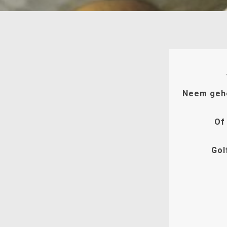
Neem gehee
Of
Gol