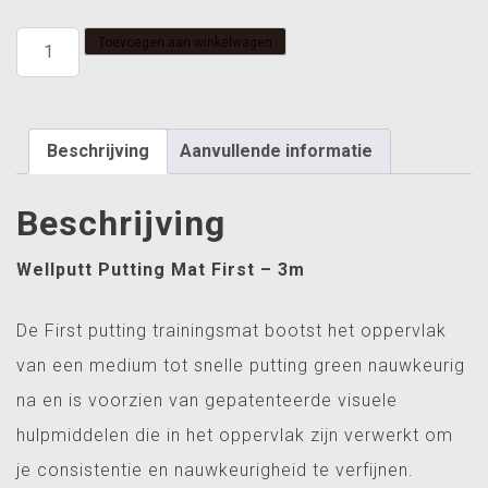
Welput
Toevoegen aan winkelwagen
putting
mat
3
meter
Beschrijving
Aanvullende informatie
aantal
Beschrijving
Wellputt Putting Mat First – 3m
De First putting trainingsmat bootst het oppervlak
van een medium tot snelle putting green nauwkeurig
na en is voorzien van gepatenteerde visuele
hulpmiddelen die in het oppervlak zijn verwerkt om
je consistentie en nauwkeurigheid te verfijnen.