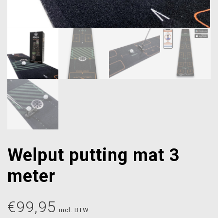
Welput putting mat 3
meter
€
99,95
incl. BTW