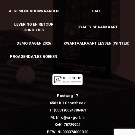
ALGEMENE VOORWAARDEN
SALE
LEVERING EN RETOUR
LOYALTY SPAARKAART
CONDITIES
DEMO DAGEN 2026
KWARTAALKAART LESSEN (WINTER)
PROAGENDA/LES BOEKEN
Postweg 17
6561 KJ Groesbeek
T: (0031)0624786461
M: Info@sr-golf.nl
KvK: 78729904
BTW: NL003374000B20