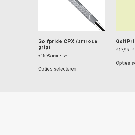
Golfpride CPX (artrose
GolfPri
grip)
€
17,95
-
€
€
18,95
incl. BTW
Opties s
Dit
Opties selecteren
product
heeft
meerdere
variaties.
Deze
optie
kan
gekozen
worden