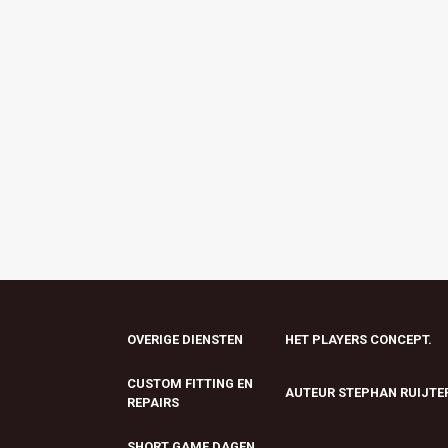
op
de
productpagina
OVERIGE DIENSTEN
HET PLAYERS CONCEPT.
CUSTOM FITTING EN
AUTEUR STEPHAN RUIJTE
REPAIRS
SHORT GAME DAGEN