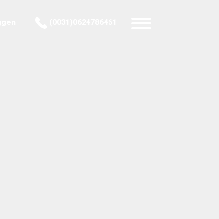
ggen
(0031)0624786461