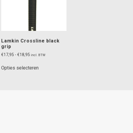
Lamkin Crossline black
grip
Prijsklasse:
€
17,95
-
€
18,95
incl. BTW
€17,95
Dit
tot
Opties selecteren
product
€18,95
heeft
meerdere
variaties.
Deze
optie
kan
gekozen
worden