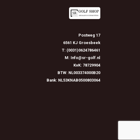
Postweg 17
6561 KJ Groesbeek
T: (0031)0624786461
M: Info@sr-golf.nl
KvK: 78729904
BTW: NL003374000B20
Bank: NL53KNAB0500803064