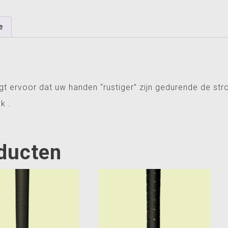
e
rgt ervoor dat uw handen “rustiger” zijn gedurende de st
k .
oducten