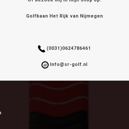
de
de
productpagina
productpagina
Golfbaan Het Rijk van Nijmegen
(0031)0624786461
Info@sr-golf.nl
@
R