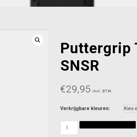
Puttergrip
SNSR
€
29,95
incl. BTW
Verkrijgbare kleuren:
Puttergrip
Toevoegen aan winkelwagen
Tour