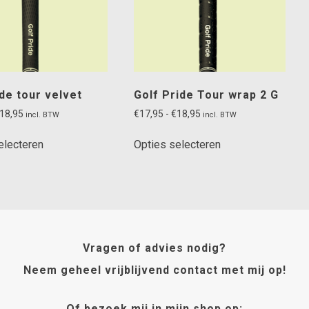
de tour velvet
Golf Pride Tour wrap 2 G
Prijsklasse:
Prijsklasse:
18,95
€
17,95
-
€
18,95
incl. BTW
incl. BTW
€17,95
€17,95
Dit
Dit
tot
tot
electeren
Opties selecteren
product
product
€18,95
€18,95
heeft
heeft
meerdere
meerdere
variaties.
variaties.
Deze
Deze
optie
optie
Vragen of advies nodig?
kan
kan
gekozen
gekozen
Neem geheel vrijblijvend contact met mij op!
worden
worden
op
op
Of bezoek mij in mijn shop op: