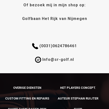
Of bezoek mij in mijn shop op:
op
de
productpagi
Golfbaan Het Rijk van Nijmegen
(0031)0624786461
Info@sr-golf.nl
@
OVERIGE DIENSTEN
HET PLAYERS CONCEPT.
CUSTOM FITTING EN REPAIRS
AUTEUR STEPHAN RUIJTER