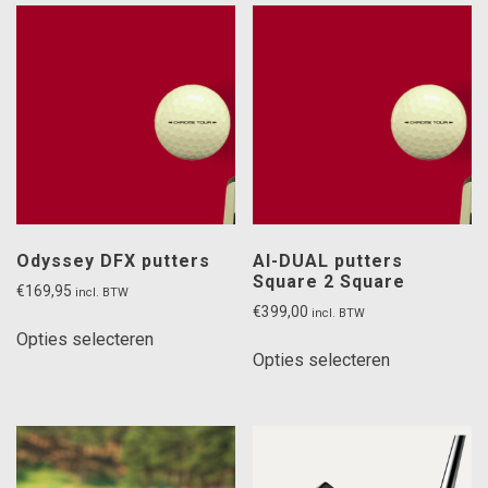
Odyssey DFX putters
AI-DUAL putters
Square 2 Square
€
169,95
incl. BTW
€
399,00
incl. BTW
Dit
Opties selecteren
Dit
product
Opties selecteren
product
heeft
heeft
meerdere
meerdere
variaties.
variaties.
Deze
Deze
optie