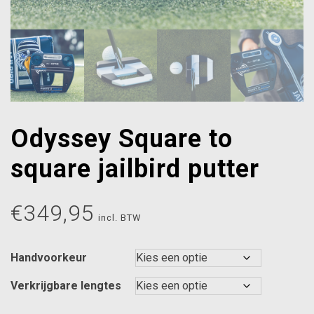
Odyssey Square to
square jailbird putter
€
349,95
incl. BTW
Handvoorkeur
Verkrijgbare lengtes