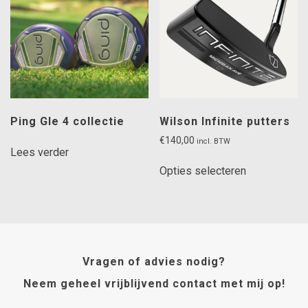
optie
kan
kan
gekozen
gekozen
worden
worden
op
op
de
de
productpagina
productpagi
Ping Gle 4 collectie
Wilson Infinite putters
€
140,00
incl. BTW
Lees verder
Dit
Opties selecteren
product
heeft
meerdere
variaties.
Deze
optie
Vragen of advies nodig?
kan
Neem geheel vrijblijvend contact met mij op!
gekozen
worden