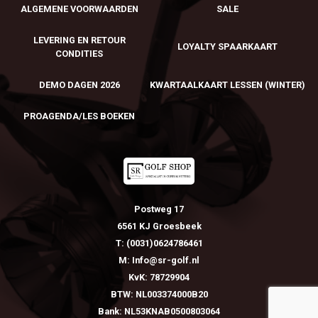
ALGEMENE VOORWAARDEN
SALE
LEVERING EN RETOUR
LOYALTY SPAARKAART
CONDITIES
DEMO DAGEN 2026
KWARTAALKAART LESSEN (WINTER)
PROAGENDA/LES BOEKEN
Postweg 17
6561 KJ Groesbeek
T: (0031)0624786461
M: Info@sr-golf.nl
KvK: 78729904
BTW: NL003374000B20
Bank: NL53KNAB0500803064