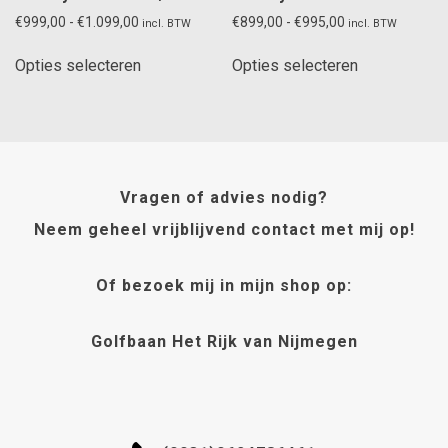
Prijsklasse:
Prijsklasse:
€
999,00
-
€
1.099,00
€
899,00
-
€
995,00
incl. BTW
incl. BTW
€999,00
€899,00
Dit
Dit
tot
tot
Opties selecteren
Opties selecteren
product
product
€1.099,00
€995,00
heeft
heeft
meerdere
meerdere
variaties.
variaties.
Deze
Deze
optie
optie
Vragen of advies nodig?
kan
kan
Neem geheel vrijblijvend contact met mij op!
gekozen
gekozen
worden
worden
Of bezoek mij in mijn shop op:
op
op
de
de
productpagina
productpagi
Golfbaan Het Rijk van Nijmegen