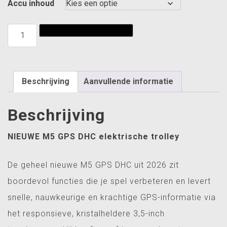
Accu inhoud
Motocaddy
Toevoegen aan winkelwagen
M5
gps
electro
trolley
Beschrijving
Aanvullende informatie
aantal
Beschrijving
NIEUWE M5 GPS DHC elektrische trolley
De geheel nieuwe M5 GPS DHC uit 2026 zit
boordevol functies die je spel verbeteren en levert
snelle, nauwkeurige en krachtige GPS-informatie via
het responsieve, kristalheldere 3,5-inch