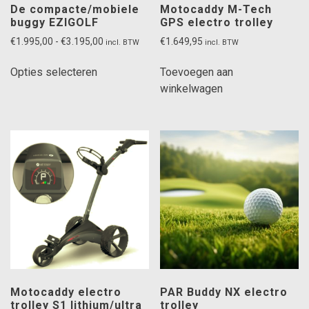
De compacte/mobiele
Motocaddy M-Tech
buggy EZIGOLF
GPS electro trolley
Prijsklasse:
€
1.995,00
-
€
3.195,00
€
1.649,95
incl. BTW
incl. BTW
€1.995,00
Dit
tot
Opties selecteren
Toevoegen aan
product
€3.195,00
winkelwagen
heeft
meerdere
variaties.
Deze
optie
kan
gekozen
worden
op
de
productpagina
Motocaddy electro
PAR Buddy NX electro
trolley S1 lithium/ultra
trolley