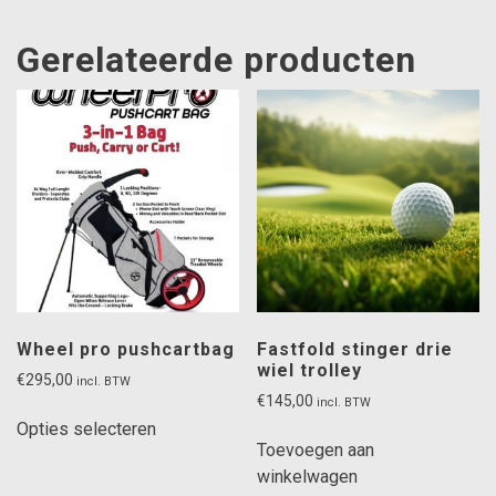
meerdere
variaties.
Gerelateerde producten
Deze
optie
kan
gekozen
worden
op
de
productpagi
Wheel pro pushcartbag
Fastfold stinger drie
wiel trolley
€
295,00
incl. BTW
€
145,00
incl. BTW
Dit
Opties selecteren
product
Toevoegen aan
heeft
winkelwagen
meerdere