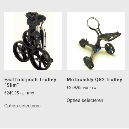
variaties.
Deze
optie
kan
gekozen
worden
op
de
productpagina
Fastfold push Trolley
Motocaddy QB2 trolley
“Slim”
€
259,95
incl. BTW
€
249,95
incl. BTW
Dit
Opties selecteren
Dit
product
Opties selecteren
product
heeft
heeft
meerdere
meerdere
variaties.
variaties.