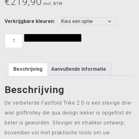
€
219,90
incl. BTW
Verkrijgbare kleuren:
Fastfold
Toevoegen aan winkelwagen
Trolley
Trike
2.0
aantal
Beschrijving
Aanvullende informatie
Beschrijving
De verbeterde Fastfold Trike 2.0 is een stevige drie-
wiel golftrolley die qua design lekker is opgefrist én
beter is geworden. Steviger en strakker ontwerp,
bovendien vol met praktische tools om uw