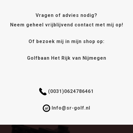
Deze
Deze
optie
optie
Vragen of advies nodig?
kan
kan
gekozen
Neem geheel vrijblijvend contact met mij op!
gekozen
worden
worden
op
Of bezoek mij in mijn shop op:
op
de
de
productpagi
productpagina
Golfbaan Het Rijk van Nijmegen
(0031)0624786461
Info@sr-golf.nl
@