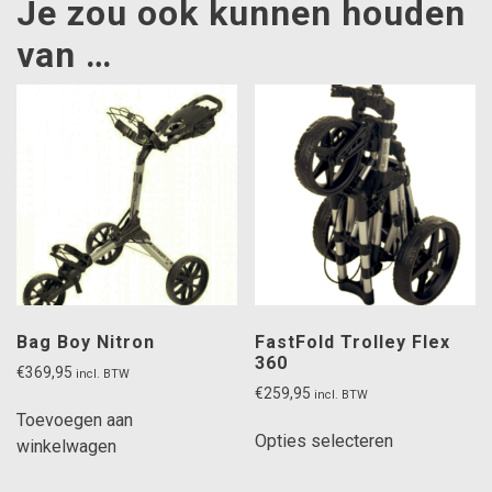
Je zou ook kunnen houden
van …
Bag Boy Nitron
FastFold Trolley Flex
360
€
369,95
incl. BTW
€
259,95
incl. BTW
Toevoegen aan
Dit
Opties selecteren
winkelwagen
product
heeft