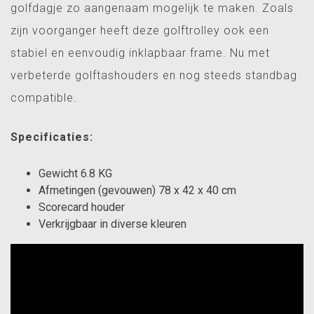
golfdagje zo aangenaam mogelijk te maken. Zoals
zijn voorganger heeft deze golftrolley ook een
stabiel en eenvoudig inklapbaar frame. Nu met
verbeterde golftashouders en nog steeds standbag
compatible.
Specificaties:
Gewicht 6.8 KG
Afmetingen (gevouwen) 78 x 42 x 40 cm
Scorecard houder
Verkrijgbaar in diverse kleuren