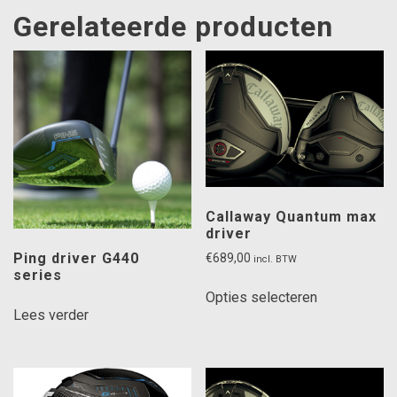
Gerelateerde producten
Callaway Quantum max
driver
Ping driver G440
€
689,00
incl. BTW
series
Dit
Opties selecteren
product
Lees verder
heeft
meerdere
variaties.
Deze