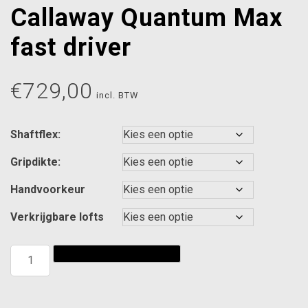
Callaway Quantum Max
fast driver
€
729,00
incl. BTW
Shaftflex:
Gripdikte:
Handvoorkeur
Verkrijgbare lofts
Callaway
Toevoegen aan winkelwagen
Quantum
Max
fast