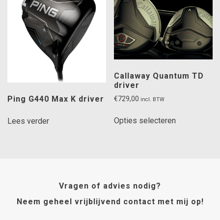
optie
kan
gekozen
worden
op
de
Callaway Quantum TD
productpagi
driver
Ping G440 Max K driver
€
729,00
incl. BTW
Dit
Opties selecteren
Lees verder
product
heeft
meerdere
variaties.
Deze
optie
Vragen of advies nodig?
kan
Neem geheel vrijblijvend contact met mij op!
gekozen
worden