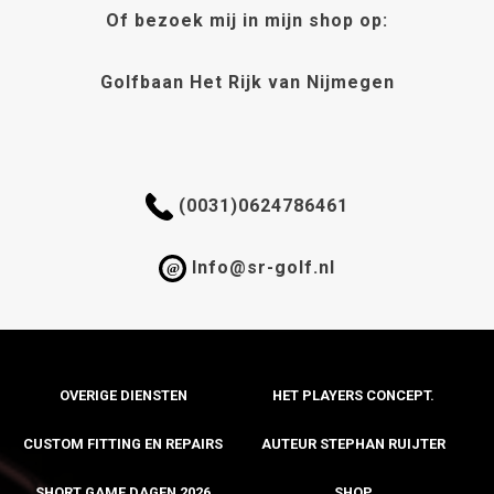
Of bezoek mij in mijn shop op:
op
de
productpagi
Golfbaan Het Rijk van Nijmegen
(0031)0624786461
Info@sr-golf.nl
@
OVERIGE DIENSTEN
HET PLAYERS CONCEPT.
CUSTOM FITTING EN REPAIRS
AUTEUR STEPHAN RUIJTER
SHORT GAME DAGEN 2026
SHOP