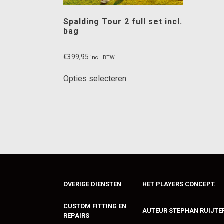
Spalding Tour 2 full set incl.
bag
€
399,95
incl. BTW
Dit
Opties selecteren
product
heeft
meerdere
variaties.
Deze
optie
kan
gekozen
worden
OVERIGE DIENSTEN
HET PLAYERS CONCEPT.
op
de
CUSTOM FITTING EN
AUTEUR STEPHAN RUIJTE
productpagina
REPAIRS