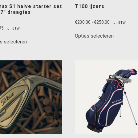
ax S1 halve starter set
T100 ijzers
. 7” draagtas
Prijsklasse:
€
230,00
-
€
250,00
incl. BTW
95
€230,00
incl. BTW
Dit
tot
Opties selecteren
Dit
product
€250,00
s selecteren
product
heeft
heeft
meerdere
meerdere
variaties.
variaties.
Deze
Deze
optie
optie
kan
kan
gekozen
gekozen
worden
worden
op
op
de
de
productpag
productpagina