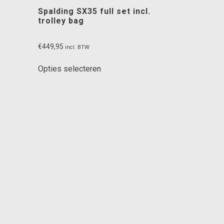
Spalding SX35 full set incl.
trolley bag
€
449,95
incl. BTW
Dit
Opties selecteren
product
heeft
meerdere
variaties.
Deze
optie
kan
gekozen
worden
op
de
productpagina
ina