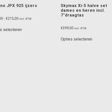
no JPX 925 ijzers
Skymax Xi-5 halve set
dames en heren incl.
7″draagtas
Prijsklasse:
00
-
€
215,00
incl. BTW
€195,00
Dit
€
399,00
tot
incl. BTW
s selecteren
product
€215,00
Dit
heeft
Opties selecteren
product
meerdere
heeft
variaties.
meerdere
Deze
variaties.
optie
Deze
kan
optie
gekozen
kan
worden
gekozen
op
worden
de
op
productpagina
de
productpag