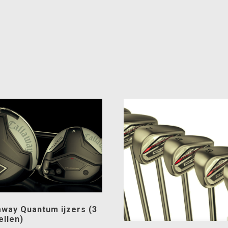
away Quantum ijzers (3
llen)