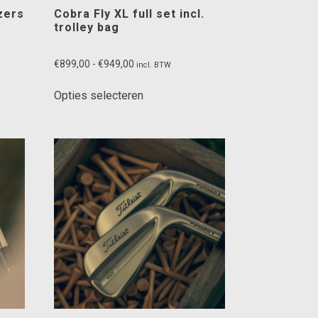
zers
Cobra Fly XL full set incl.
trolley bag
Prijsklasse:
€
899,00
-
€
949,00
incl. BTW
€899,00
Dit
tot
Opties selecteren
product
€949,00
heeft
meerdere
variaties.
Deze
optie
kan
gekozen
worden
op
de
ina
productpagina