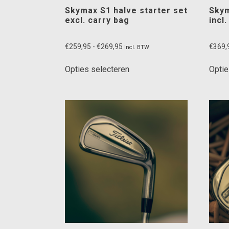
Skymax S1 halve starter set
Skym
excl. carry bag
incl
Prijsklasse:
€
259,95
-
€
269,95
€
369,
incl. BTW
€259,95
Dit
tot
Opties selecteren
Optie
product
€269,95
heeft
meerdere
variaties.
Deze
optie
kan
gekozen
worden
op
de
productpagina