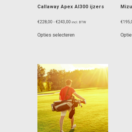
Callaway Apex AI300 ijzers
Mizu
Prijsklasse:
€
228,00
-
€
243,00
€
195,
incl. BTW
€228,00
Dit
tot
Opties selecteren
Optie
product
€243,00
heeft
meerdere
variaties.
Deze
optie
kan
gekozen
worden
op
de
productpagina