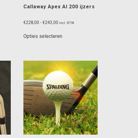
Callaway Apex AI 200 ijzers
Prijsklasse:
€
228,00
-
€
243,00
incl. BTW
€228,00
Dit
tot
Opties selecteren
product
€243,00
heeft
meerdere
variaties.
Deze
optie
kan
gekozen
worden
op
de
productpagina
ina