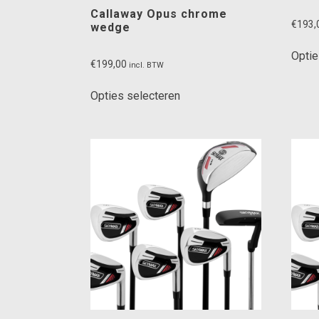
Callaway Opus chrome
€
193,
wedge
Optie
€
199,00
incl. BTW
Dit
Opties selecteren
product
heeft
meerdere
variaties.
Deze
optie
kan
gekozen
worden
op
de
productpagina