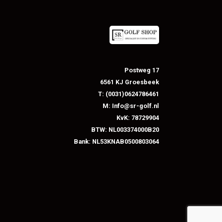
Postweg 17
6561 KJ Groesbeek
T: (0031)0624786461
M: Info@sr-golf.nl
KvK: 78729904
BTW: NL003374000B20
Bank: NL53KNAB0500803064