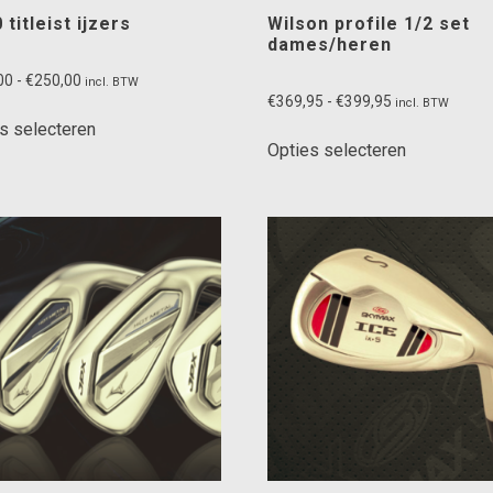
 titleist ijzers
Wilson profile 1/2 set
dames/heren
Prijsklasse:
00
-
€
250,00
incl. BTW
Prijsklasse:
€230,00
€
369,95
-
€
399,95
incl. BTW
Dit
€369,95
tot
s selecteren
Dit
product
tot
€250,00
Opties selecteren
product
heeft
€399,95
heeft
meerdere
meerdere
variaties.
variaties.
Deze
Deze
optie
optie
kan
kan
gekozen
gekozen
worden
worden
op
op
de
de
productpagina
productpag