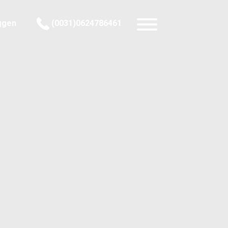
ggen
(0031)0624786461