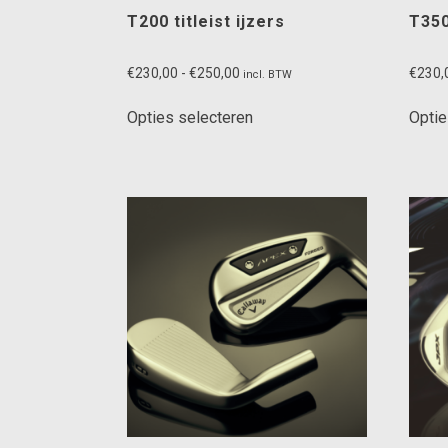
T200 titleist ijzers
T350
Prijsklasse:
€
230,00
-
€
250,00
€
230,
incl. BTW
€230,00
Dit
tot
Opties selecteren
Optie
product
€250,00
heeft
meerdere
variaties.
Deze
optie
kan
gekozen
worden
op
de
productpagina