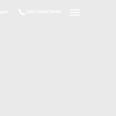
ggen
(0031)0624786461