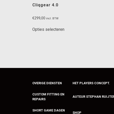
Cliqgear 4.0
€
299,00
incl. BTW
Dit
Opties selecteren
product
heeft
meerdere
variaties.
Deze
optie
kan
gekozen
worden
OVERIGE DIENSTEN
HET PLAYERS CONCEPT.
op
de
CUSTOM FITTING EN
AUTEUR STEPHAN RUIJTE
productpagina
REPAIRS
SHORT GAME DAGEN
SHOP