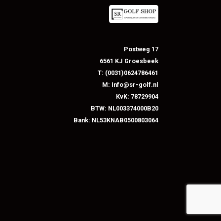
Postweg 17
6561 KJ Groesbeek
T: (0031)0624786461
M: Info@sr-golf.nl
KvK: 78729904
BTW: NL003374000B20
Bank: NL53KNAB0500803064